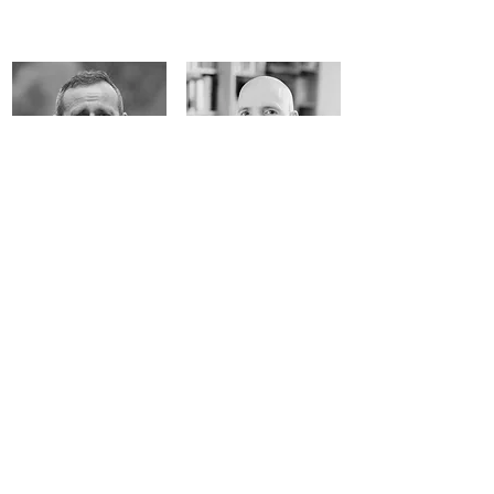
Christophe Billan
Martin Steffens
Président de Sens
Professeur agrégé de
Commun
philosophie