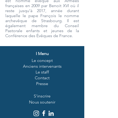
est nommé évêque aux Armées
françaises en 2009 par Benoit XVI où il
reste jusqu’à 2017, année durant
laquelle le pape François le nomme
archevêque de Strasbourg. Il est
également membre du Conseil
Pastorale enfants et jeunes de la
Conférence des Évêques de France.
I
Menu
Le concept
Anciens intervenants
Le staff
Contact
Presse
S'inscrire
Nous soutenir