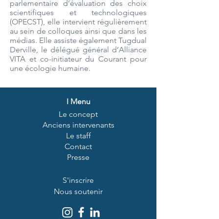
parlementaire d’évaluation des choix
scientifiques et technologiques
(OPECST), elle intervient régulièrement
au sein de colloques ainsi que dans les
médias. Elle assiste également Tugdual
Derville, le délégué général d’Alliance
VITA et co-initiateur du Courant pour
une écologie humaine.
I
Menu
Le concept
Anciens intervenants
Le staff
Contact
Presse
S'inscrire
Nous soutenir