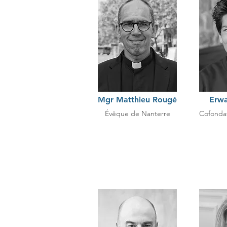
Mgr Matthieu Rougé
Erw
Évêque de Nanterre
Cofonda