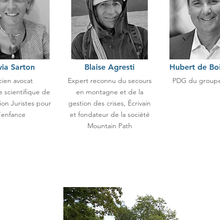
via Sarton
Blaise Agresti
Hubert de Bo
ien avocat
Expert reconnu du secours
PDG du group
e scientifique de
en montagne et de la
tion Juristes pour
gestion des crises, Écrivain
l’enfance
et fondateur de la société
Mountain Path