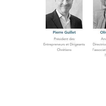
Pierre Guillet
Oli
Président des
Anc
Entrepreneurs et Dirigeants
Directric
Chrétiens
l’associa