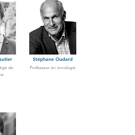
utier
Stéphane Oudard
régé de
Professeur en oncologie
ie