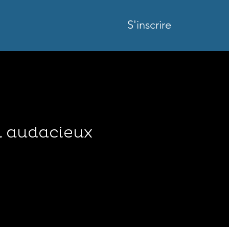
S'inscrire
l audacieux