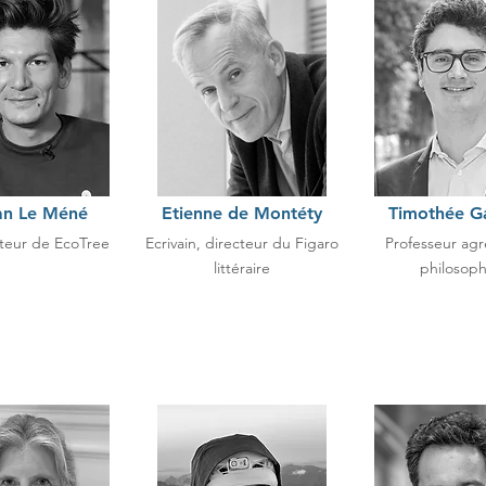
an Le Méné
Etienne de Montéty
Timothée Ga
teur de EcoTree
Ecrivain, directeur du Figaro
Professeur ag
littéraire
philosoph