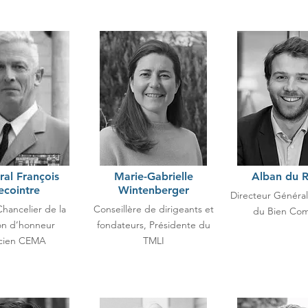
al François
Marie-Gabrielle
Alban du R
ecointre
Wintenberger
Directeur Généra
hancelier de la
Conseillère de dirigeants et
du Bien Co
on d’honneur
fondateurs, Présidente du
cien CEMA
TMLI