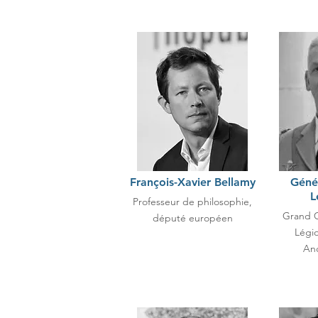
François-Xavier Bellamy
Génér
L
Professeur de philosophie,
Grand C
député européen
Légi
An