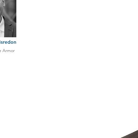
isredon
e Armor