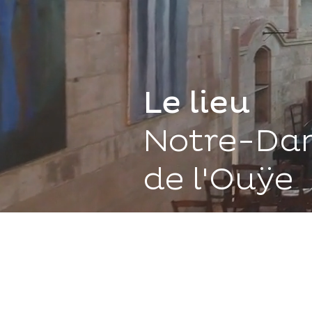
Le lieu
Notre-Da
de l'Ouÿe