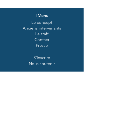
I
Menu
Le concept
Anciens intervenants
Le staff
Contact
Presse
S'inscrire
Nous soutenir
© 2026 Acteurs d'Avenir
Politique de confidentialité