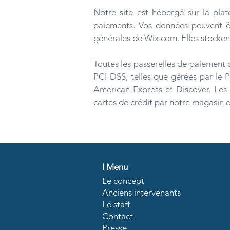
Notre site est hébergé sur la pla
paiements. Vos données peuvent êt
générales de Wix.com. Elles stockent
Toutes les passerelles de paiement 
PCI-DSS, telles que gérées par le 
American Express et Discover. Les 
cartes de crédit par notre magasin et
I
Menu
Le concept
Anciens intervenants
Le staff
Contact
Presse