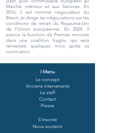
2009, puis commissaire européen au
Marché intérieur et aux Services. En
2016, il est nommé négociateur du
Brexit, et dirige les négociations sur les
conditions de retrait du Royaume-Uni
de l’Union européenne. En 2024, il
exerce la fonction de Premier ministre
dans une coalition fragile, qui sera
renversée quelques mois après sa
nomination.
I
Menu
Le concept
Anciens intervenants
Le staff
Contact
Presse
S'inscrire
Nous soutenir