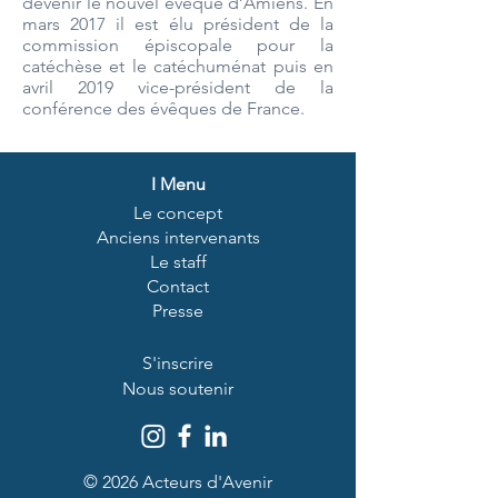
devenir le nouvel évêque d’Amiens. En
mars 2017 il est élu président de la
commission épiscopale pour la
catéchèse et le catéchuménat puis en
avril 2019 vice-président de la
conférence des évêques de France.
I
Menu
Le concept
Anciens intervenants
Le staff
Contact
Presse
S'inscrire
Nous soutenir
© 2026 Acteurs d'Avenir