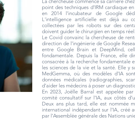
La chercheuse commence sa carrière chez 
point des techniques d’IRM cardiaque en 
en 2014 l’incubateur de Google dédi
L'intelligence artificielle est déjà au
collectées par les robots sur des centa
doivent guider le chirurgien en temps réel
Le Covid convainc la chercheuse de rentr
direction de l’ingénierie de Google Researc
entre Google Brain et DeepMind, cel
fondamentale. Depuis la France, elle di
consacrée à la recherche fondamentale en
les sciences de la vie et la santé. Elle y
MedGemma, où des modèles d’IA sont 
données médicales (radiographies, scann
d’aider les médecins à poser un diagnosti
En 2023, Joëlle Barral est appelée pa
comité consultatif sur l’IA, aux côtés d’
Deux ans plus tard, elle est nommée m
international indépendant sur l’IA, créé
par l’Assemblée générale des Nations unie