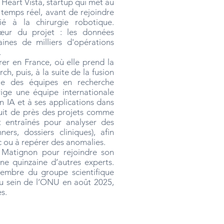
Heart Vista, startup qui met au
temps réel, avant de rejoindre
é à la chirurgie robotique.
 cœur du projet : les données
ines de milliers d'opérations
.
er en France, où elle prend la
h, puis, à la suite de la fusion
le des équipes en recherche
rige une équipe internationale
 IA et à ses applications dans
 suit de près des projets comme
entraînés pour analyser des
ers, dossiers cliniques), afin
c ou à repérer des anomalies.
r Matignon pour rejoindre son
une quinzaine d’autres experts.
embre du groupe scientifique
 au sein de l’ONU en août 2025,
s.