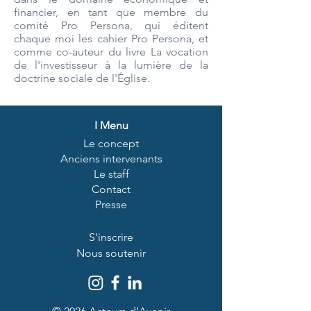
financier, en tant que membre du
comité Pro Persona, qui éditent
chaque moi les cahier Pro Persona, et
comme co-auteur du livre La vocation
de l'investisseur à la lumière de la
doctrine sociale de l'Église.
I
Menu
Le concept
Anciens intervenants
Le staff
Contact
Presse
S'inscrire
Nous soutenir