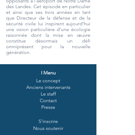
opposants à l’aéroport de Notre Dame
des Landes. Cet épisode en particulier
et ainsi que ses trois années en tant
que Directeur de la défense et de la
sécurité civile lui inspirent aujourd’hui
une vision particulière d’une écologie
raisonnée dont la mise en œuvre
constitue désormais un défi
omniprésent pour la nouvelle
génération.
I
Menu
Le concept
Anciens intervenants
Le staff
Contact
Presse
S'inscrire
Nous soutenir