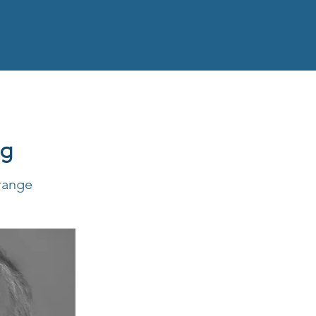
ng
range